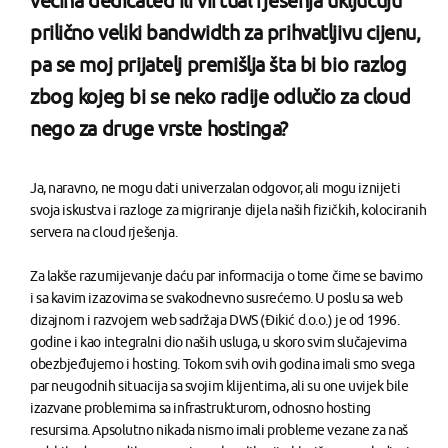
većina dedicated ili virtual rješenja uključuju
prilično veliki bandwidth za prihvatljivu cijenu,
pa se moj prijatelj premišlja šta bi bio razlog
zbog kojeg bi se neko radije odlučio za cloud
nego za druge vrste hostinga?
Ja, naravno, ne mogu dati univerzalan odgovor, ali mogu iznijeti
svoja iskustva i razloge za migriranje dijela naših fizičkih, kolociranih
servera na cloud rješenja.
Za lakše razumijevanje daću par informacija o tome čime se bavimo
i sa kavim izazovima se svakodnevno susrećemo. U poslu sa web
dizajnom i razvojem web sadržaja DWS (Đikić d.o.o.) je od 1996.
godine i kao integralni dio naših usluga, u skoro svim slučajevima
obezbjeđujemo i hosting. Tokom svih ovih godina imali smo svega
par neugodnih situacija sa svojim klijentima, ali su one uvijek bile
izazvane problemima sa infrastrukturom, odnosno hosting
resursima. Apsolutno nikada nismo imali probleme vezane za naš