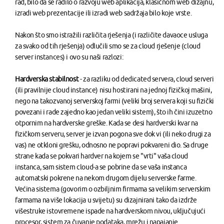
rad, bilo da se radilo o razvoju web aplikacija, klasičnom web dizajnu,
izradi web prezentacije ili izradi web sadržaja bilo koje vrste.
Nakon što smo istražili različita rješenja (i različite davaoce usluga
za svako od tih rješenja) odlučili smo se za cloud rješenje (cloud
server instances) i ovo su naši razlozi:
Hardverska stabilnost
- za razliku od dedicated servera, cloud serveri
(ili pravilnije cloud instance) nisu hostirani na jednoj fizičkoj mašini,
nego na takozvanoj serverskoj farmi (veliki broj servera koji su fizički
povezani i rade zajedno kao jedan veliki sistem), što ih čini izuzetno
otpornim na hardverske greške. Kada se desi hardverski kvar na
fizičkom serveru, server je izvan pogona sve dok vi (ili neko drugi za
vas) ne otkloni grešku, odnosno ne popravi pokvareni dio. Sa druge
strane kada se pokvari hardver na kojem se "vrti" vaša cloud
instanca, sam sistem cloud-a se pobrine da se vaša instanca
automatski pokrene na nekom drugom dijelu serverske farme.
Većina sistema (govorim o ozbiljnim firmama sa velikim serverskim
farmama na više lokacija u svijetu) su dizajnirani tako da izdrže
višestruke istovremene ispade na hardverskom nivou, uključujući
procesor, sistem za čuvanje podataka, mrežu i napajanje.