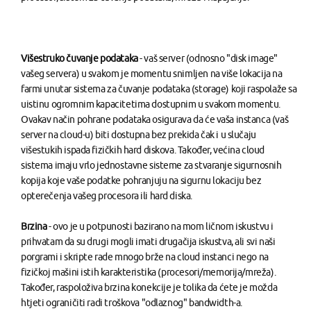
Višestruko čuvanje podataka
- vaš server (odnosno "disk image"
vašeg servera) u svakom je momentu snimljen na više lokacija na
farmi unutar sistema za čuvanje podataka (storage) koji raspolaže sa
uistinu ogromnim kapacitetima dostupnim u svakom momentu.
Ovakav način pohrane podataka osigurava da će vaša instanca (vaš
server na cloud-u) biti dostupna bez prekida čak i u slučaju
višestukih ispada fizičkih hard diskova. Također, većina cloud
sistema imaju vrlo jednostavne sisteme za stvaranje sigurnosnih
kopija koje vaše podatke pohranjuju na sigurnu lokaciju bez
opterečenja vašeg procesora ili hard diska.
Brzina
- ovo je u potpunosti bazirano na mom ličnom iskustvu i
prihvatam da su drugi mogli imati drugačija iskustva, ali svi naši
porgrami i skripte rade mnogo brže na cloud instanci nego na
fizičkoj mašini istih karakteristika (procesori/memorija/mreža).
Također, raspoloživa brzina konekcije je tolika da ćete je možda
htjeti ograničiti radi troškova "odlaznog" bandwidth-a.