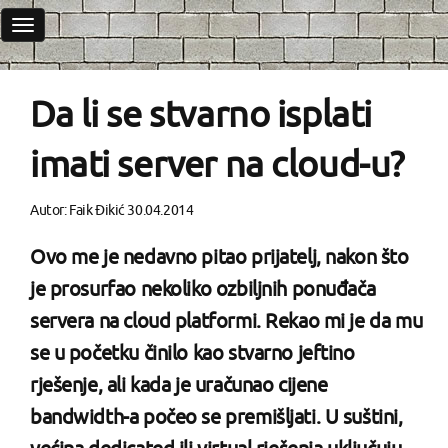
Toggle
navigation
Da li se stvarno isplati
imati server na cloud-u?
Autor:
Faik Đikić
30.04.2014
Ovo me je nedavno pitao prijatelj, nakon što
je prosurfao nekoliko ozbiljnih ponuđača
servera na cloud platformi. Rekao mi je da mu
se u početku činilo kao stvarno jeftino
rješenje, ali kada je uračunao cijene
bandwidth-a počeo se premišljati. U suštini,