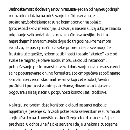
Jednostavnost dodavanja novih resursa
- jedan od najneugodnijih
redovnih zadataka na održavanju fizičkih servera je
proširenje/poboljšanje resursa kojima server raspolaže
(procesor,diskovi,memorija). U stvari, u našem slučaju, to je značilo
migriranje svih podataka na novu mašinu sa novijim, boljim i
naprednijim harverom svake dvije do tri godine. Prema mom
iskustvu, ne postoji način da sebe pripremite na sve moguće
frustrirajuće greške, nekompatibilnosti i ostale "sitnice" koje od
svake te migracije prave noćnu moru. Sa cloud instancom,
poboljšavanje performansi servera i dodavanje novih resursa svodi
se na popunjavanje online formulara, što omogućava započinjanje
sa malim serverom skromnih resursa koji ćete poboljšavati i
proširivati prema stvarnim potrebama, dinamikom koja vama
odgovara, i na taj način u potpunosti kontrolisati troškove.
Na kraju, ne tvrdim da je korištenje cloud instanci najbolje i
najjeftinije rješenje svih vaših potreba za serverskim resursima, ali
stojim čvrsto na stanovištu da korištenje cloud-a ima značajne
prednosti u odnosu na fizičke servere i da je u nekim situacijama