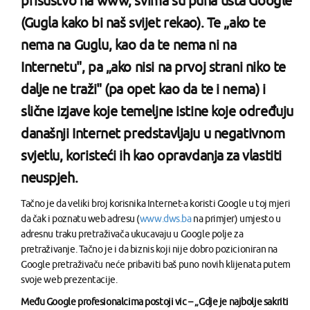
prisustvo na www, svima su puna usta Google
(Gugla kako bi naš svijet rekao). Te „ako te
nema na Guglu, kao da te nema ni na
Internetu", pa „ako nisi na prvoj strani niko te
dalje ne traži" (pa opet kao da te i nema) i
slične izjave koje temeljne istine koje određuju
današnji Internet predstavljaju u negativnom
svjetlu, koristeći ih kao opravdanja za vlastiti
neuspjeh.
Tačno je da veliki broj korisnika Internet-a koristi Google u toj mjeri
da čak i poznatu web adresu (
www.dws.ba
na primjer) umjesto u
adresnu traku pretraživača ukucavaju u Google polje za
pretraživanje. Tačno je i da biznis koji nije dobro pozicioniran na
Google pretraživaču neće pribaviti baš puno novih klijenata putem
svoje web prezentacije.
Među Google profesionalcima postoji vic – „Gdje je najbolje sakriti