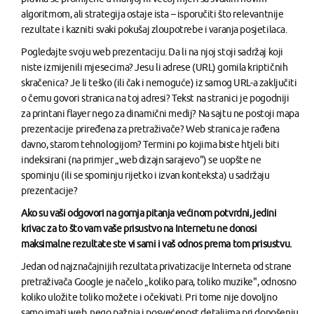
algoritmom, ali strategija ostaje ista – isporučiti što relevantnije
rezultate i kazniti svaki pokušaj zloupotrebe i varanja posjetilaca.
Pogledajte svoju web prezentaciju. Da li na njoj stoji sadržaj koji
niste izmijenili mjesecima? Jesu li adrese (URL) gomila kriptičnih
skračenica? Je li teško (ili čak i nemoguće) iz samog URL-a zaključiti
o čemu govori stranica na toj adresi? Tekst na stranici je pogodniji
za printani flayer nego za dinamični medij? Na sajtu ne postoji mapa
prezentacije priređena za pretraživače? Web stranica je rađena
davno, starom tehnologijom? Termini po kojima biste htjeli biti
indeksirani (na primjer „web dizajn sarajevo") se uopšte ne
spominju (ili se spominju rijetko i izvan konteksta) u sadržaju
prezentacije?
Ako su vaši odgovori na gornja pitanja većinom potvrdni, jedini
krivac za to što vam vaše prisustvo na Internetu ne donosi
maksimalne rezultate ste vi sami i vaš odnos prema tom prisustvu.
Jedan od najznačajnijih rezultata privatizacije Interneta od strane
pretraživača Google je načelo „koliko para, toliko muzike", odnosno
koliko uložite toliko možete i očekivati. Pri tome nije dovoljno
samo imati web, nego pažnja i posvećenost detaljima pri donošenju