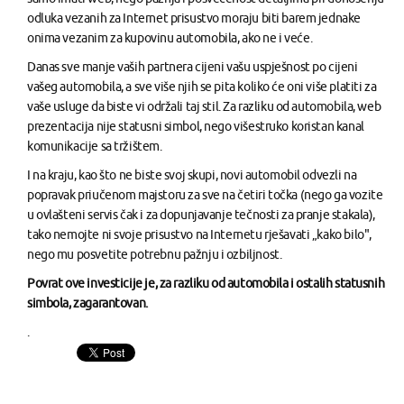
odluka vezanih za Internet prisustvo moraju biti barem jednake
onima vezanim za kupovinu automobila, ako ne i veće.
Danas sve manje vaših partnera cijeni vašu uspješnost po cijeni
vašeg automobila, a sve više njih se pita koliko će oni više platiti za
vaše usluge da biste vi održali taj stil. Za razliku od automobila, web
prezentacija nije statusni simbol, nego višestruko koristan kanal
komunikacije sa tržištem.
I na kraju, kao što ne biste svoj skupi, novi automobil odvezli na
popravak priučenom majstoru za sve na četiri točka (nego ga vozite
u ovlašteni servis čak i za dopunjavanje tečnosti za pranje stakala),
tako nemojte ni svoje prisustvo na Internetu rješavati „kako bilo",
nego mu posvetite potrebnu pažnju i ozbiljnost.
Povrat ove investicije je, za razliku od automobila i ostalih statusnih
simbola, zagarantovan.
.