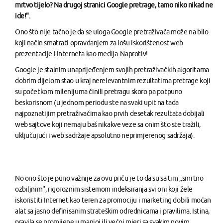
mrtvo tijelo? Na drugoj stranici Google pretrage, tamo niko nikad ne
ide!".
Ono što nije tačno je da se uloga Google pretraživača može na bilo
koji način smatrati opravdanjem za lošu iskorištenost web
prezentacije i Interneta kao medija. Naprotiv!
Google je stalnim unaprijeđenjem svojih pretraživačkih algoritama
dobrim dijelom stao u kraj nerelevantnim rezultatima pretrage koji
su početkom milenijuma činili pretragu skoro pa potpuno
beskorisnom (u jednom periodu ste na svaki upit na tada
najpoznatijim pretraživačima kao prvih desetak rezultata dobijali
web sajtove koji nemaju baš nikakve veze sa onim što ste tražili,
uključujući i web sadržaje apsolutno neprimjerenog sadržaja).
No ono što je puno važnije za ovu priču je to da su sa tim „smrtno
ozbiljnim", rigoroznim sistemom indeksiranja svi oni koji žele
iskoristiti Internet kao teren za promociju i marketing dobili moćan
alat sa jasno definisanim strateškim odrednicama i pravilima. Istina,
pravila se promijene u manjoj ili većoj mjeri sa svakim novim