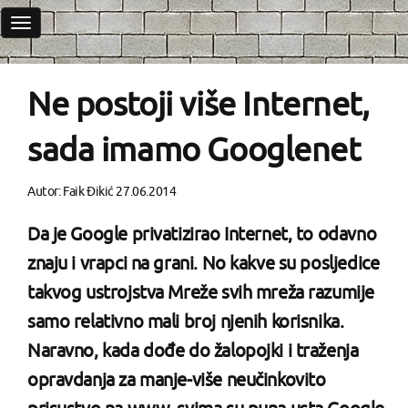
Toggle
navigation
Ne postoji više Internet,
sada imamo Googlenet
Autor:
Faik Đikić
27.06.2014
Da je Google privatizirao Internet, to odavno
znaju i vrapci na grani. No kakve su posljedice
takvog ustrojstva Mreže svih mreža razumije
samo relativno mali broj njenih korisnika.
Naravno, kada dođe do žalopojki i traženja
opravdanja za manje-više neučinkovito